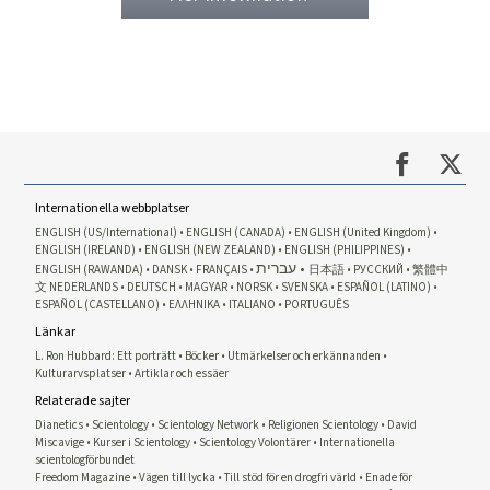
Internationella webbplatser
ENGLISH (US/International)
ENGLISH (CANADA)
ENGLISH (United Kingdom)
ENGLISH (IRELAND)
ENGLISH (NEW ZEALAND)
ENGLISH (PHILIPPINES)
עברית
ENGLISH (RAWANDA)
DANSK
FRANÇAIS
日本語
РУССКИЙ
繁體中
文
NEDERLANDS
DEUTSCH
MAGYAR
NORSK
SVENSKA
ESPAÑOL (LATINO)
ESPAÑOL (CASTELLANO)
ΕΛΛΗΝΙΚA
ITALIANO
PORTUGUÊS
Länkar
L. Ron Hubbard: Ett porträtt
Böcker
Utmärkelser och erkännanden
Kulturarvsplatser
Artiklar och essäer
Relaterade sajter
Dianetics
Scientology
Scientology Network
Religionen Scientology
David
Miscavige
Kurser i Scientology
Scientology Volontärer
Internationella
scientologförbundet
Freedom Magazine
Vägen till lycka
Till stöd för en drogfri värld
Enade för