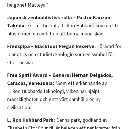
helgonet Matteya.”
Japansk zenbuddistisk rulla –
Pastor Kanzan
Takeda:
För att bekräfta L. Ron Hubbard som en stor
filosof med en ambition att befria människan.
Fredspipa – Blackfoot Piegan Reserve:
Förärad för
Dianetics och studieteknologin som en symbol för
stort ansvar.
Free Spirit Award – General Hernan Delgados,
Caracas, Venezuela:
”Som ett erkännande av
L. Ron Hubbards teknologi, vilken har hjälpt
mänskligheten och gett vårt samhälle en ny
civilisation.”
L. Ron Hubbard Park:
Denna park, godkänd av
Elizabeth City Council, är belägen ett par kvarter från