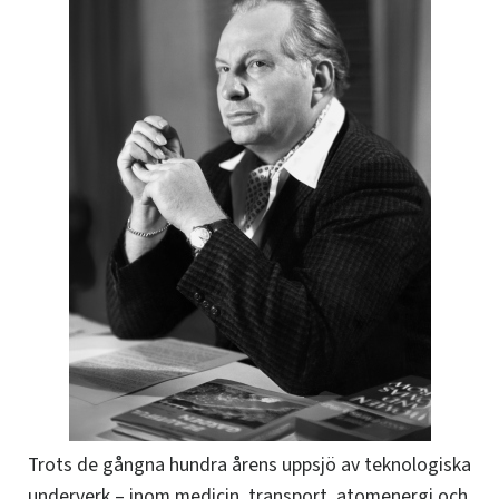
Trots de gångna hundra årens uppsjö av teknologiska
underverk – inom medicin, transport, atomenergi och