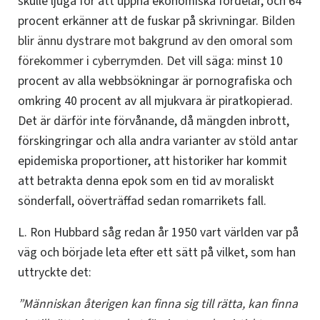
skulle ljuga för att uppnå ekonomiska fördelar, och 64
procent erkänner att de fuskar på skrivningar.
Bilden
blir ännu dystrare mot bakgrund av den omoral som
förekommer i cyberrymden.
Det
vill säga: minst 10
procent av alla webbsökningar är pornografiska och
omkring 40 procent av all mjukvara är piratkopierad.
Det är därför inte förvånande, då mängden inbrott,
förskingringar och alla andra varianter av stöld antar
epidemiska proportioner, att historiker har kommit
att betrakta denna epok som en tid av moraliskt
sönderfall, oöverträffad sedan romarrikets fall.
L. Ron Hubbard såg redan år 1950 vart världen var på
väg och började leta efter ett sätt på vilket, som han
uttryckte det:
”Människan återigen kan finna sig till rätta, kan finna