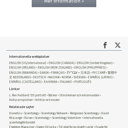
Mer information »
Internationella webbplatser
ENGLISH (US/International)
ENGLISH (CANADA)
ENGLISH (United Kingdom)
ENGLISH (IRELAND)
ENGLISH (NEW ZEALAND)
ENGLISH (PHILIPPINES)
עברית
ENGLISH (RAWANDA)
DANSK
FRANÇAIS
日本語
РУССКИЙ
繁體中
文
NEDERLANDS
DEUTSCH
MAGYAR
NORSK
SVENSKA
ESPAÑOL (LATINO)
ESPAÑOL (CASTELLANO)
ΕΛΛΗΝΙΚA
ITALIANO
PORTUGUÊS
Länkar
L. Ron Hubbard: Ett porträtt
Böcker
Utmärkelser och erkännanden
Kulturarvsplatser
Artiklar och essäer
Relaterade sajter
Dianetics
Scientology
Scientology Network
Religionen Scientology
David
Miscavige
Kurser i Scientology
Scientology Volontärer
Internationella
scientologförbundet
Freedom Magazine
Vägen till lycka
Till stöd för en drogfri värld
Enade för