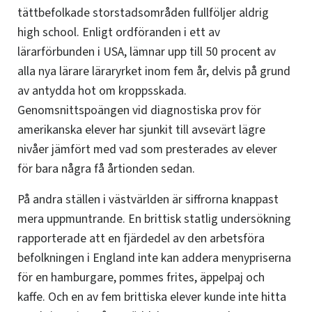
tättbefolkade storstadsområden fullföljer aldrig
high school. Enligt ordföranden i ett av
lärarförbunden i USA, lämnar upp till 50 procent av
alla nya lärare läraryrket inom fem år, delvis på grund
av antydda hot om kroppsskada.
Genomsnittspoängen vid diagnostiska prov för
amerikanska elever har sjunkit till avsevärt lägre
nivåer jämfört med vad som presterades av elever
för bara några få årtionden sedan.
På andra ställen i västvärlden är siffrorna knappast
mera uppmuntrande. En brittisk statlig undersökning
rapporterade att en fjärdedel av den arbetsföra
befolkningen i England inte kan addera menypriserna
för en hamburgare, pommes frites, äppelpaj och
kaffe. Och en av fem brittiska elever kunde inte hitta