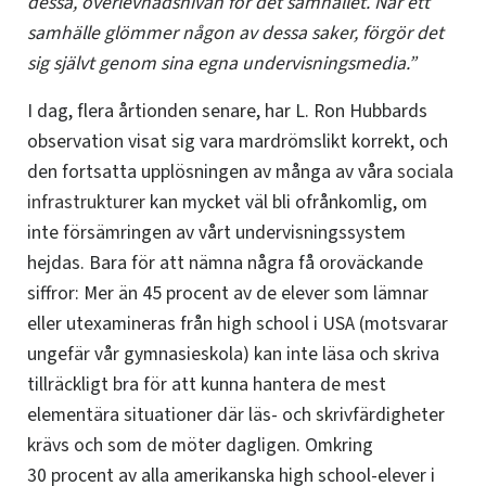
dessa, överlevnadsnivån för det samhället. När ett
samhälle glömmer någon av dessa saker, förgör det
sig självt genom sina egna undervisningsmedia.”
I dag, flera årtionden senare, har L. Ron Hubbards
observation visat sig vara mardrömslikt korrekt, och
den fortsatta upplösningen av många av våra
sociala
infrastrukturer
kan mycket väl bli ofrånkomlig, om
inte försämringen av vårt undervisningssystem
hejdas. Bara för att nämna några få oroväckande
siffror: Mer än 45 procent av de elever som lämnar
eller utexamineras från high school i USA (motsvarar
ungefär vår gymnasieskola) kan inte läsa och skriva
tillräckligt bra för att kunna hantera de mest
elementära situationer där läs- och skrivfärdigheter
krävs och som de möter dagligen. Omkring
30 procent av alla amerikanska high school-elever i