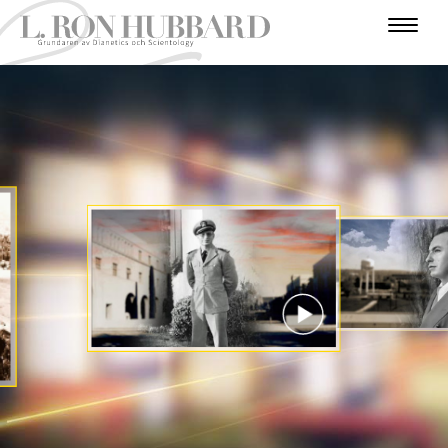
I
N
H
K
T
F
U
U
R
R
Ä
Ö
F
M
N
I
V
T
J
R
O
I
I
A
E
Ä
G
F
D
V
R
N
D
N
I
R
S
A
E
T
G
A
U
I
Å
T
R
Y
A
N
R
S
T
R
K
S
Ö
Å
A
I
A
S
R
E
T
T
R
T
T
R
N
E
E
I
E
R
E
N
T
O
N
TITTA PÅ VIDEON