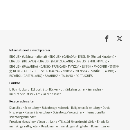
Internationella webbplatser
ENGLISH (US/International)
ENGLISH (CANADA)
ENGLISH (United Kingdom)
ENGLISH (IRELAND)
ENGLISH (NEW ZEALAND)
ENGLISH (PHILIPPINES)
עברית
ENGLISH (RAWANDA)
DANSK
FRANÇAIS
日本語
РУССКИЙ
繁體中
文
NEDERLANDS
DEUTSCH
MAGYAR
NORSK
SVENSKA
ESPAÑOL (LATINO)
ESPAÑOL (CASTELLANO)
ΕΛΛΗΝΙΚA
ITALIANO
PORTUGUÊS
Länkar
L. Ron Hubbard: Ett porträtt
Böcker
Utmärkelser och erkännanden
Kulturarvsplatser
Artiklar och essäer
Relaterade sajter
Dianetics
Scientology
Scientology Network
Religionen Scientology
David
Miscavige
Kurser i Scientology
Scientology Volontärer
Internationella
scientologförbundet
Freedom Magazine
Vägen till lycka
Till stöd för en drogfri värld
Enade för
mänskliga rättigheter
Ungdomar för mänskliga rättigheter
Kommittén för