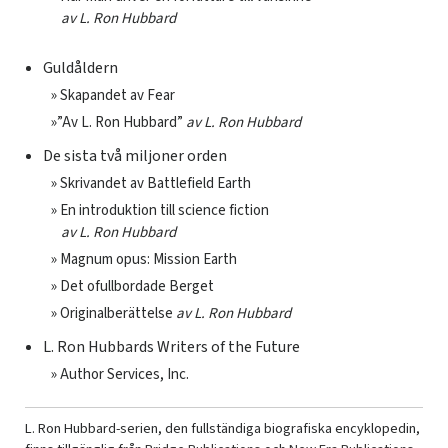
av L.
Ron Hubbard
Guldåldern
» Skapandet av Fear
»”Av L. Ron Hubbard”
av L.
Ron Hubbard
De sista två miljoner orden
» Skrivandet av Battlefield Earth
» En introduktion till science fiction
av L.
Ron Hubbard
» Magnum opus: Mission Earth
» Det ofullbordade Berget
» Originalberättelse
av L.
Ron Hubbard
L. Ron Hubbards Writers of the Future
» Author Services, Inc.
L. Ron Hubbard-serien, den fullständiga biografiska encyklopedin,