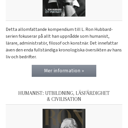
Detta allomfattande kompendium till L. Ron Hubbard-
serien fokuserar på allt han uppnådde som humanist,
lärare, administratör, filosof och konstnär. Det innefattar
även den enda fullständiga kronologiska översikten av hans
liv och bedrifter.
Mer information »
HUMANIST: UTBILDNING, LÄSFÄRDIGHET
& CIVILISATION