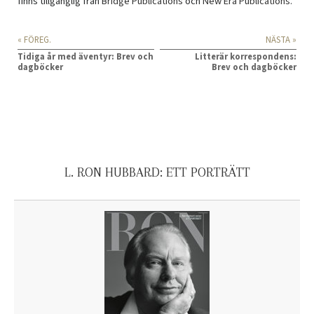
finns tillgänglig från
Bridge Publications
och
New Era Publications
.
« FÖREG.
NÄSTA »
Tidiga år med äventyr: Brev och
Litterär korrespondens:
dagböcker
Brev och dagböcker
L. RON HUBBARD: ETT PORTRÄTT