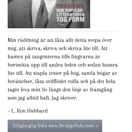
Min räddning är att låta allt detta svepa över
mig, att skriva, skriva och skriva lite till. Att
hamra på tangenterna tills fingrarna är
bortnötta upp till andra leden och sedan hamra
lite till. Att stapla texter på hög, samla högar av
berättelser, låta ordflödet rulla och på det hela
taget leva mitt liv längs den linje av framgång
som jag alltid haft. Jag skriver.
– L. Ron Hubbard
Tillgänglig från www.BridgePub.com »