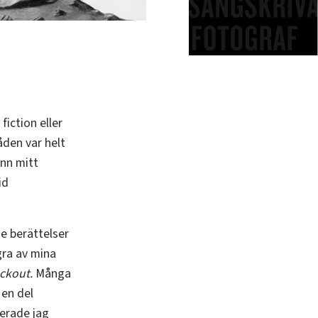
fiction eller
åden var helt
ann mitt
id
e berättelser
gra av mina
ackout.
Många
 en del
erade jag