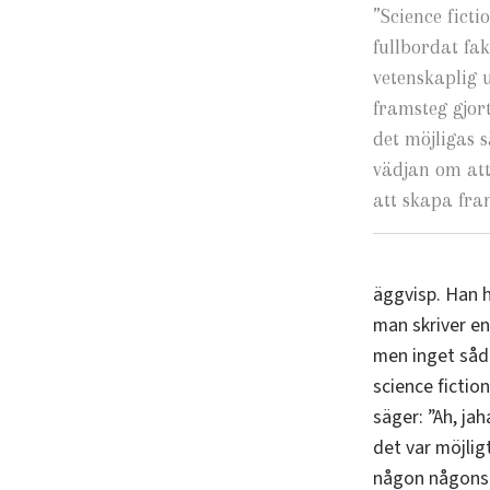
”
Science fict
fullbordat fa
vetenskaplig u
framsteg gjort
det möjligas 
vädjan om at
att skapa fra
äggvisp. Han
man skriver en
men inget såda
science fictio
säger: ”Ah, ja
det var möjligt
någon någonsin