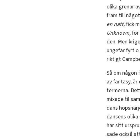
olika grenar 
fram till någo
en natt,
fick m
Unknown
, fö
den. Men krige
ungefär fyrtio
riktigt Campbe
Så om någon fö
av fantasy, är
termerna. Dett
mixade tillsam
dans hopsnärjd
dansens olika 
har sitt urspr
sade också at