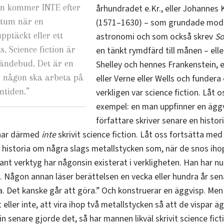
ion kommer INTE efter
århundradet e.Kr., eller Johannes 
ktum när en
(1571–1630)
– som grundade mod
pptäckt eller ett
astronomi och som också skrev
S
s. Science fiction är
en tänkt rymdfärd till månen – eller
sändebud. Det är en
Shelley och hennes Frankenstein, el
t någon ska arbeta på
eller Verne eller Wells och funder
mtiden.
”
verkligen var science fiction. Låt o
exempel: en man uppfinner en äggv
författare skriver senare en histo
 har därmed
inte
skrivit science fiction. Låt oss fortsätta me
 historia om några slags metallstycken som, när de snos ihop
nt verktyg har någonsin existerat i verkligheten. Han har nu 
n. Någon annan läser berättelsen en vecka eller hundra år sen
ha. Det kanske går att göra.” Och konstruerar en äggvisp. Me
 eller inte, att vira ihop två metallstycken så att de vispar ä
 senare gjorde det, så har mannen likväl skrivit science fict