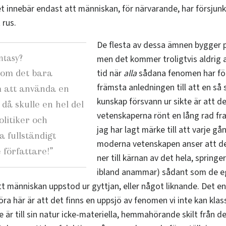
t innebär endast att människan, för närvarande, har försjunkit
 rus.
De flesta av dessa ämnen bygger på
ntasy?
men det kommer troligtvis aldrig
, om det bara
tid när
alla
sådana fenomen har för
främsta anledningen till att en så
 att använda en
kunskap försvann ur sikte är att de
, då skulle en hel del
vetenskaperna rönt en lång rad f
litiker och
jag har lagt märke till att varje g
a fullständigt
moderna vetenskapen anser att d
 författare!
”
ner till kärnan av det hela, springer
ibland anammar) sådant som de e
 människan uppstod ur gyttjan, eller något liknande. Det e
öra här är att det finns en uppsjö av fenomen vi inte kan klas
De är till sin natur icke-materiella, hemmahörande skilt från 