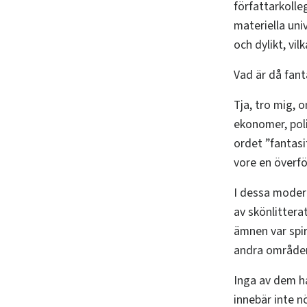
författarkolle
materiella uni
och dylikt, vil
Vad är då fant
Tja, tro mig, 
ekonomer, poli
ordet ”fantasif
vore en överfö
I dessa moder
av skönlittera
ämnen var spi
andra områden
Inga av dem h
innebär inte n