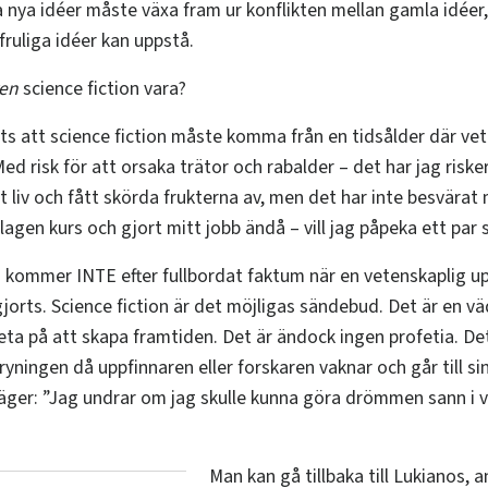
a nya idéer måste växa fram ur konflikten mellan gamla idéer
fruliga idéer kan uppstå.
ren
science fiction vara?
ts att science fiction måste komma från en tidsålder där ve
d risk för att orsaka trätor och rabalder – det har jag riske
t liv och fått skörda frukterna av, men det har inte besvärat 
slagen kurs och gjort mitt jobb ändå – vill jag påpeka ett par 
n kommer INTE efter fullbordat faktum när en vetenskaplig up
jorts. Science fiction är det möjligas sändebud. Det är en v
eta på att skapa framtiden. Det är ändock ingen profetia. D
yningen då uppfinnaren eller forskaren vaknar och går till sin
 säger: ”Jag undrar om jag skulle kunna göra drömmen sann i
Man kan gå tillbaka till Lukianos, 