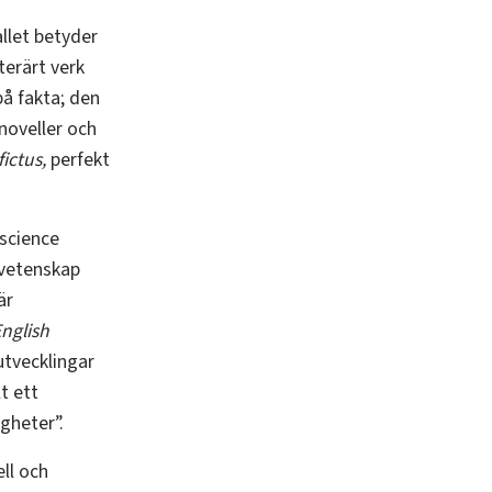
allet betyder
terärt verk
på fakta; den
noveller och
fictus,
perfekt
”science
 vetenskap
är
English
utvecklingar
t ett
gheter”.
ll och