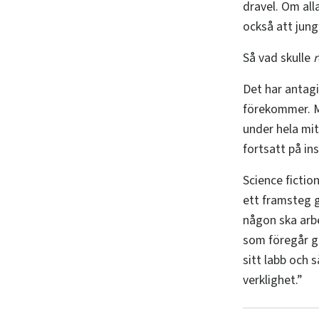
dravel. Om all
också att jung
Så vad skulle
Det har antagi
förekommer. Me
under hela mit
fortsatt på in
Science fictio
ett framsteg g
någon ska arb
som föregår gr
sitt labb och
verklighet.”