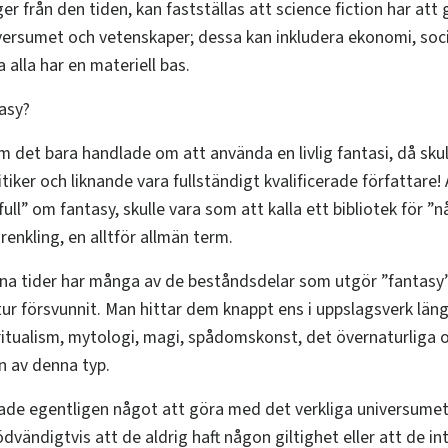
ger från den tiden, kan fastställas att science fiction har at
versumet och vetenskaper; dessa kan inkludera ekonomi, soci
ka alla har en materiell bas.
asy?
om det bara handlade om att använda en livlig fantasi, då skul
tiker och liknande vara fullständigt kvalificerade författare!
ull” om fantasy, skulle vara som att kalla ett bibliotek för ”n
renkling, en alltför allmän term.
na tider har många av de beståndsdelar som utgör ”fantasy
tur försvunnit. Man hittar dem knappt ens i uppslagsverk län
ritualism, mytologi, magi, spådomskonst, det övernaturliga
 av denna typ.
ade egentligen något att göra med det verkliga universumet
ödvändigtvis att de aldrig haft någon giltighet eller att de i