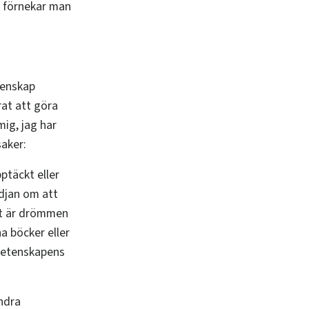
, förnekar man
tenskap
rat att göra
mig, jag har
saker:
ptäckt eller
ädjan om att
et är drömmen
a böcker eller
 vetenskapens
andra