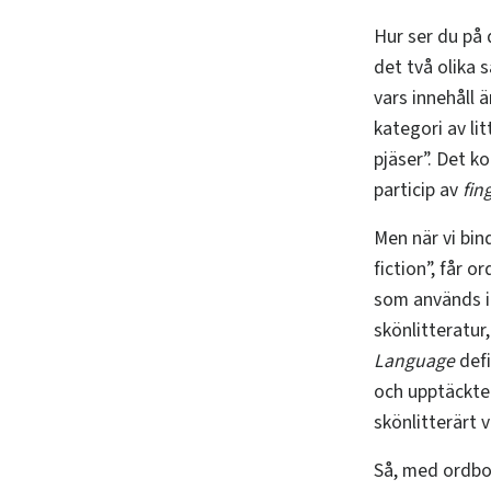
Hur ser du på 
det två olika s
vars innehåll 
kategori av li
pjäser”. Det k
particip av
fin
Men när vi bin
fiction”, får 
som används i 
skönlitteratur
Language
defi
och upptäckter
skönlitterärt 
Så, med ordbok