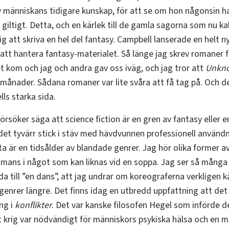
av människans tidigare kunskap, för att se om hon någonsin 
t giltigt. Detta, och en kärlek till de gamla sagorna som nu ka
ig att skriva en hel del fantasy. Campbell lanserade en helt ny 
r att hantera fantasy-materialet. Så länge jag skrev romaner 
t kom och jag och andra gav oss iväg, och jag tror att
Unkn
 månader. Sådana romaner var lite svåra att få tag på. Och de
lls starka sida.
rsöker säga att science fiction är en gren av fantasy eller 
 det tyvärr stick i stäv med hävdvunnen professionell använd
a är en tidsålder av blandade genrer. Jag hör olika former a
mans i något som kan liknas vid en soppa. Jag ser så många o
a till ”en dans”, att jag undrar om koreograferna verkligen kä
genrer längre. Det finns idag en utbredd uppfattning att de
ung i
konflikter
. Det var kanske filosofen Hegel som införde 
t krig var nödvändigt för människors psykiska hälsa och en 