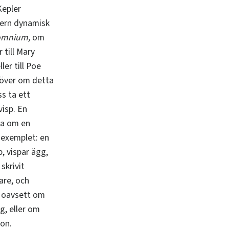
Kepler
ern dynamisk
omnium,
om
 till Mary
ler till Poe
a över om detta
ss ta ett
isp. En
ria om en
d exemplet: en
, vispar ägg,
skrivit
are, och
n oavsett om
gg, eller om
ion.