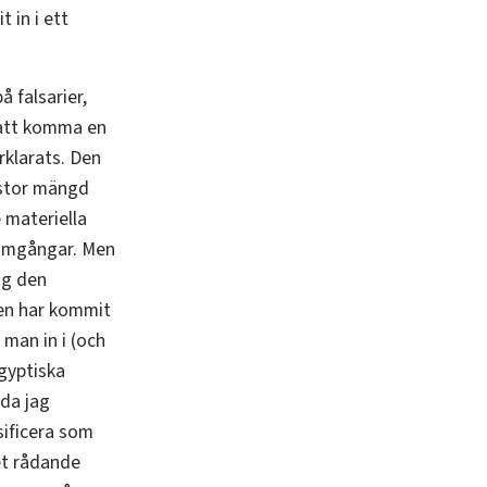
 in i ett
 falsarier,
 att komma en
klarats. Den
 stor mängd
 materiella
ramgångar. Men
ång den
en har kommit
 man in i (och
gyptiska
nda jag
sificera som
det rådande