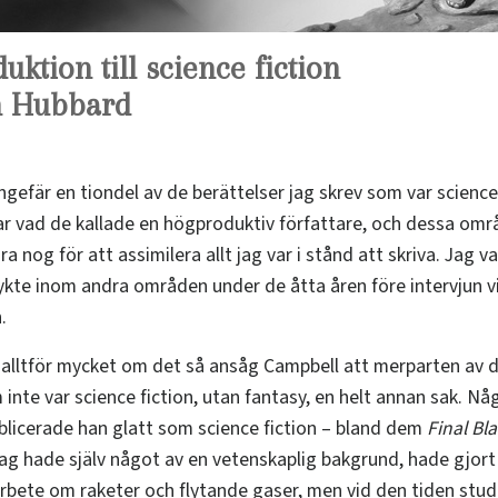
uktion till science fiction
n Hubbard
ngefär en tiondel av de berättelser jag skrev som var science 
ar vad de kallade en högproduktiv författare, och dessa omr
ra nog för att assimilera allt jag var i stånd att skriva. Jag v
ykte inom andra områden under de åtta åren före intervjun v
.
 alltför mycket om det så ansåg Campbell att merparten av d
inte var science fiction, utan fantasy, en helt annan sak. Nå
blicerade han glatt som science fiction – bland dem
Final Bl
. Jag hade själv något av en vetenskaplig bakgrund, hade gjort
rbete om raketer och flytande gaser, men vid den tiden stud