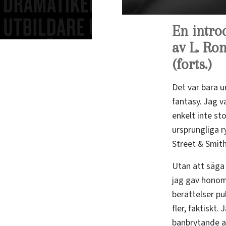
En introd
av L. Ro
(forts.)
Det var bara u
fantasy. Jag v
enkelt inte sto
ursprungliga r
Street & Smith
Utan att säga
jag gav honom 
berättelser pu
fler, faktiskt
banbrytande a