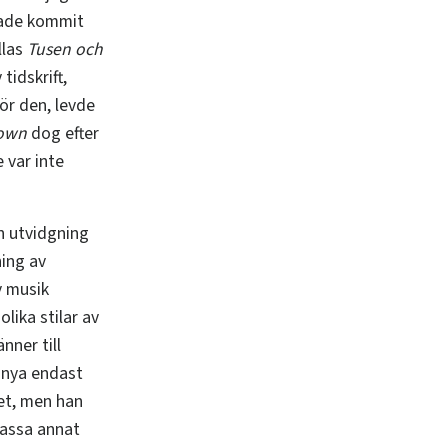
hade kommit
llas
Tusen och
tidskrift,
för den, levde
own
dog efter
 var inte
en utvidgning
ning av
v musik
lika stilar av
nner till
t nya endast
det, men han
massa annat