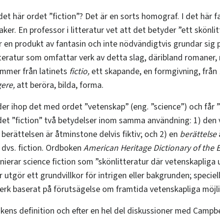
det här ordet ”fiction”? Det är en sorts homograf. I det här f
aker. En professor i litteratur vet att det betyder ”ett skönlit
är en produkt av fantasin och inte nödvändigtvis grundar sig 
tteratur som omfattar verk av detta slag, däribland romaner, 
ommer från latinets
fictio,
ett skapande, en formgivning, från
gere,
att beröra, bilda, forma.
der ihop det med ordet ”vetenskap” (eng. ”science”) och får 
ordet ”fiction” två betydelser inom samma användning: 1) den
berättelsen är åtminstone delvis fiktiv; och 2) en
berättelse
, dvs. fiction. Ordboken
American Heritage Dictionary of the 
nierar science fiction som ”skönlitteratur där vetenskapliga 
 utgör ett grundvillkor för intrigen eller bakgrunden; speciell
verk baserat på förutsägelse om framtida vetenskapliga möjli
ens definition och efter en hel del diskussioner med Campbe