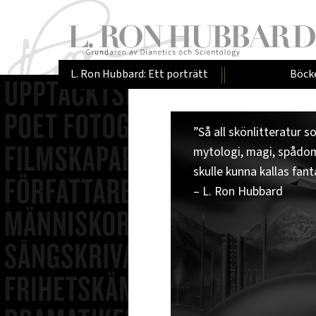
L. Ron Hubbard: Ett porträtt
Böck
”Så all skönlitteratur 
mytologi, magi, spådom
skulle kunna kallas fant
– L. Ron Hubbard