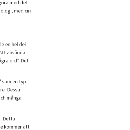
t göra med det
ologi, medicin
le en hel del
 Att använda
ågra ord”. Det
” som en typ
gre. Dessa
 och många
. Detta
nte kommer att