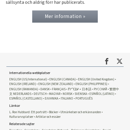
sällsynta och aldrig förr har publicerats.
Mer information »
Internationella webbplatser
ENGLISH (US/International)
ENGLISH (CANADA)
ENGLISH (United Kingdom)
ENGLISH (IRELAND)
ENGLISH (NEW ZEALAND)
ENGLISH (PHILIPPINES)
עברית
ENGLISH (RAWANDA)
DANSK
FRANÇAIS
日本語
РУССКИЙ
繁體中
文
NEDERLANDS
DEUTSCH
MAGYAR
NORSK
SVENSKA
ESPAÑOL (LATINO)
ESPAÑOL (CASTELLANO)
ΕΛΛΗΝΙΚA
ITALIANO
PORTUGUÊS
Länkar
L. Ron Hubbard: Ett porträtt
Böcker
Utmärkelser och erkännanden
Kulturarvsplatser
Artiklar och essäer
Relaterade sajter